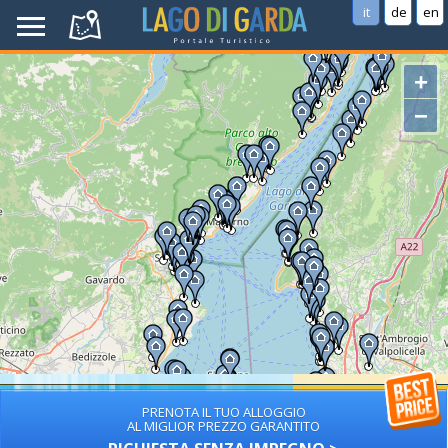
it
de
en
+
−
PRENOTA IL TUO ALLOGGIO
AL MIGLIOR PREZZO GARANTITO