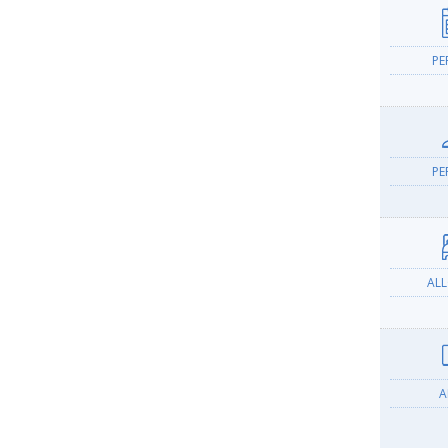
PE
PE
AL
A