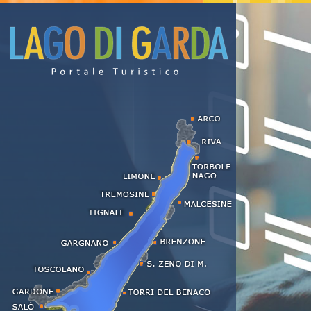
Alloggi e affitti al Lago di Garda
Hotel
Residence
Appartamenti
Agriturismo
Bed & Breakfast
Campeggi
Affitti stagionali
Hotel con centro benessere