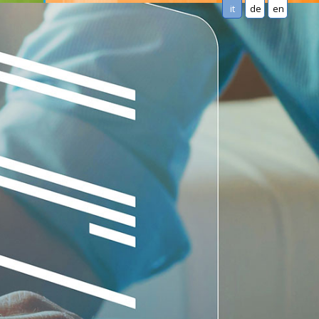
it
de
en