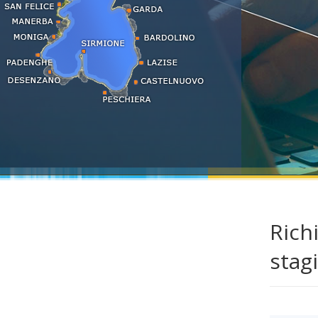
LAST MINUTE
Ricerca alloggi...
Informazioni e servizi
Le località del Lago di Garda
Rich
stag