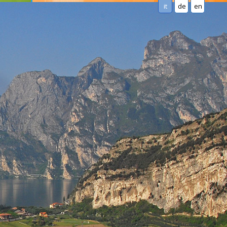
it
de
en