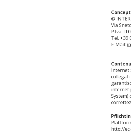
Concept
© INTERN
Via Sneto
P.Iva: I
Tel. +39 
E-Mail:
i
Contenut
Internet 
collegati
garantisc
internet
System) 
correttez
Pflichti
Plattfor
http://e