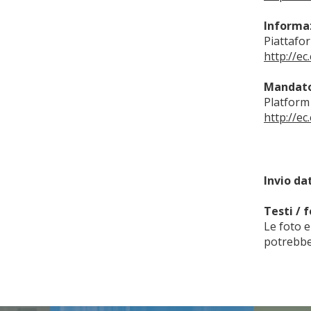
Informaz
Piattafo
http://e
Mandator
Platform
http://e
Invio dat
Testi / f
Le foto e
potrebber