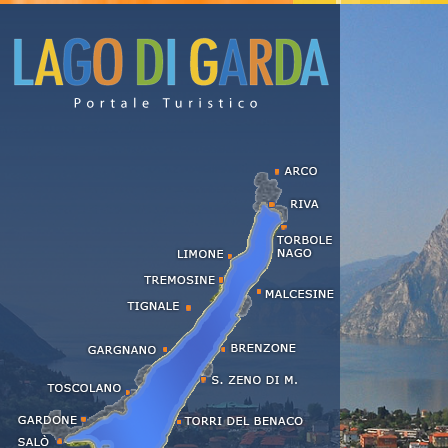
Alloggi e affitti al Lago di Garda
Hotel
Residence
Appartamenti
Agriturismo
Bed & Breakfast
Campeggi
Affitti stagionali
Hotel con centro benessere