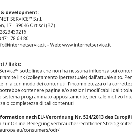
 & development:
ET SERVICE™ S.r.l.
n, 17 - 39046 Ortisei (BZ)
T02823430216
0471 78 64 80
nfo@internetservice.it
- Web:
www.internetservice.it
i / links:
Service™ sottolinea che non ha nessuna influenza sui conten
 tramite link (collegamento ipertestuale) dall'attuale sito. P
e in alcun modo dei contenuti, l'incompletezza o la correttezza
 potrebbe contenere pagine e/o sezioni modificabili dal tit
o sistema programmato appositamente, per tale motivo Inter
za o completezza di tali contenuti.
nformation nach EU-Verordnung Nr. 524/2013 des Europä
m zur Online-Beilegung verbraucherrechtlicher Streitigkeit
c.europa.eu/consumers/odr/