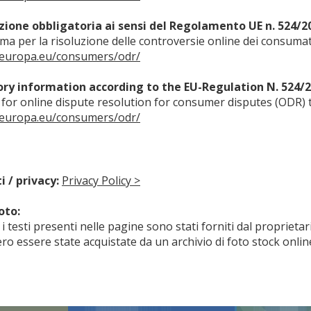
ione obbligatoria ai sensi del Regolamento UE n. 524/2
rma per la risoluzione delle controversie online dei consum
c.europa.eu/consumers/odr/
y information according to the EU-Regulation N. 524/2
 for online dispute resolution for consumer disputes (ODR)
c.europa.eu/consumers/odr/
i / privacy:
Privacy Policy >
oto:
 i testi presenti nelle pagine sono stati forniti dal proprietar
o essere state acquistate da un archivio di foto stock onli