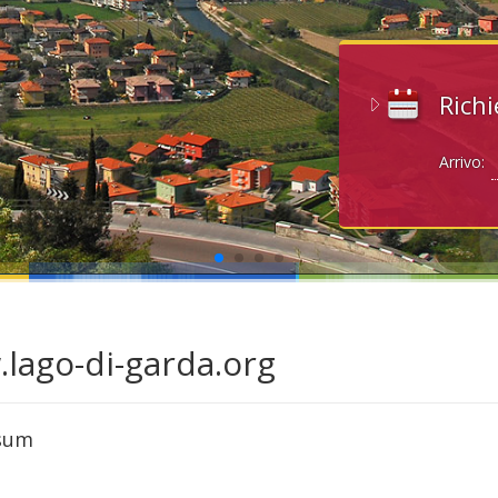
Richi
Arrivo:
lago-di-garda.org
sum