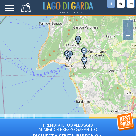
it
de
en
+
−
PRENOTA IL TUO ALLOGGIO
AL MIGLIOR PREZZO GARANTITO