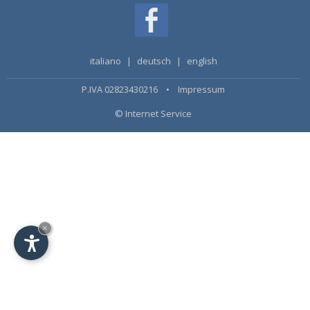
italiano
|
deutsch
|
english
P.IVA 02823430216 •
Impressum
© Internet Service
×