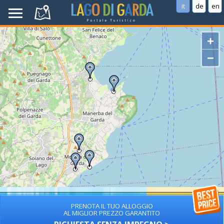
it
de
en
+
−
PRENOTA IL TUO ALLOGGIO
AL MIGLIOR PREZZO GARANTITO