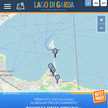
it
de
en
+
−
PRENOTA IL TUO ALLOGGIO
AL MIGLIOR PREZZO GARANTITO