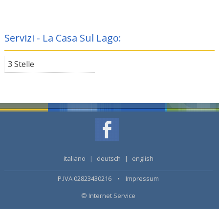
Servizi - La Casa Sul Lago:
3 Stelle
italiano
|
deutsch
|
english
P.IVA 02823430216 •
Impressum
© Internet Service