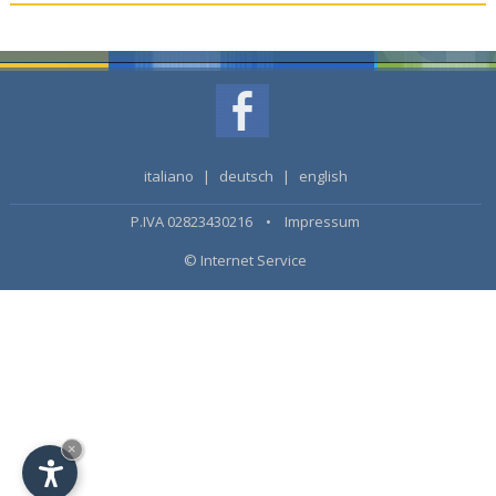
italiano
|
deutsch
|
english
P.IVA 02823430216 •
Impressum
© Internet Service
×