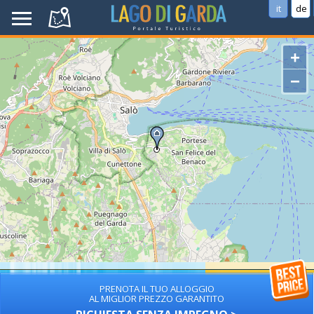
it
de
+
−
PRENOTA IL TUO ALLOGGIO
AL MIGLIOR PREZZO GARANTITO