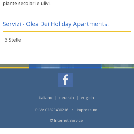
piante secolari e ulivi.
Servizi - Olea Dei Holiday Apartments:
3 Stelle
italiano
|
deutsch
|
english
P.IVA 02823430216 •
Impressum
© Internet Service