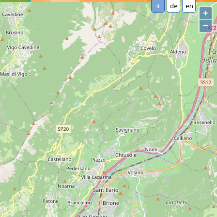
it
de
en
+
−