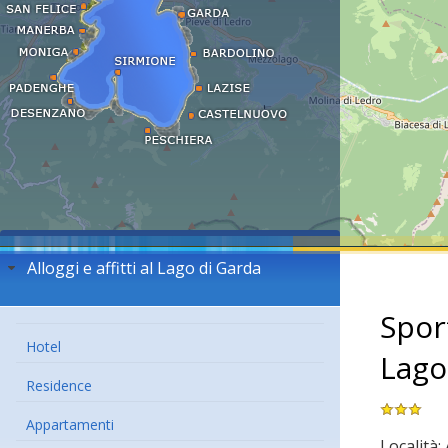
Alloggi e affitti al Lago di Garda
Spor
Hotel
Lago
Residence
Appartamenti
Località: