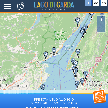
it
de
en
+
−
PRENOTA IL TUO ALLOGGIO
AL MIGLIOR PREZZO GARANTITO