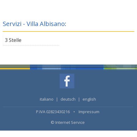
Servizi - Villa Albisano:
3 Stelle
italiano
|
deutsch
|
english
P.IVA 02823430216 •
Impressum
© Internet Service