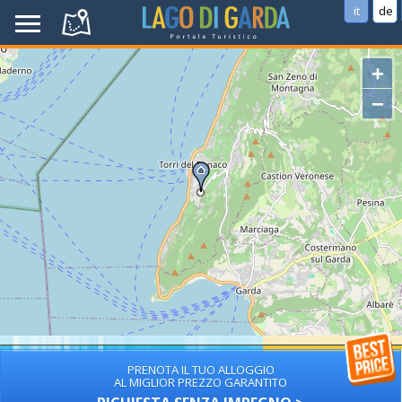
it
de
+
−
PRENOTA IL TUO ALLOGGIO
AL MIGLIOR PREZZO GARANTITO