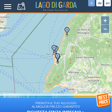
it
de
en
+
−
PRENOTA IL TUO ALLOGGIO
AL MIGLIOR PREZZO GARANTITO