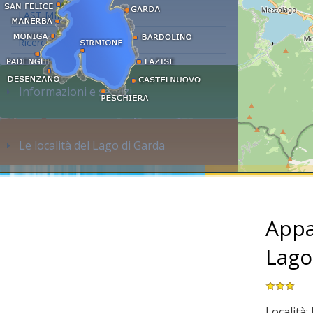
LAST MINUTE
Ricerca alloggi...
Informazioni e servizi
Le località del Lago di Garda
Appa
Lago
Località: