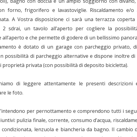
ngoli), bagno con doccia e un ampio soggiorno con divano,
on forno, frigorifero e lavastoviglie. Riscaldamento e/o 
nata. A Vostra disposizione ci sarà una terrazza coperta
, 2 sdrai, un tavolo all’aperto per cogliere la possibilit
 all’aperto e che permette di godere di un bellissimo panor
amento è dotato di un garage con parcheggio privato, d
on possibilità di parcheggio alternative e dispone inoltre di
i proprietà privata (con possibilità di deposito bicicletta).
iamo di leggere attentamente le presenti descrizioni 
are le foto.
 s’intendono per pernottamento e comprendono tutti i segu
iuntivi: pulizia finale, corrente, consumo d’acqua, riscaldam
a condizionata, lenzuola e biancheria da bagno. Il cambio d