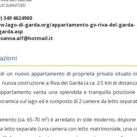
153C2LM63T2ED
) 349 4624960
.lago-di-garda.org/appartamento-gv-riva-del-garda-
garda.asp
osanna.alf@hotmail.it
azioni
a di un nuovo appartamento di proprietà privata situato i
di nuova costruzione a Riva del Garda (a ca. 2.5 km di distanza
'appartamento vanta una splendida e tranquilla posizione
noramica sul lago ed è composto di 2 camere da letto separat
amento (ca. 65-70 m²) è arredato in stile moderno, dispone 
a letto separate (una camera con letto matrimoniale, una c