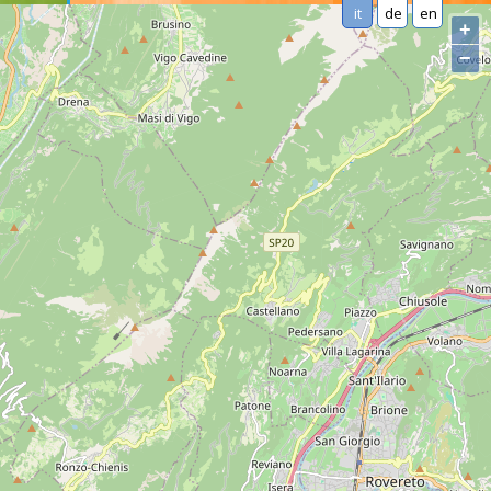
it
de
en
+
−