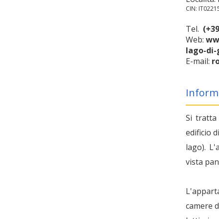
CIN: IT022
Tel.
(+39
Web:
www
lago-di-
E-mail:
r
Inform
Si tratt
edificio 
lago). L
vista pa
L'appart
camere d