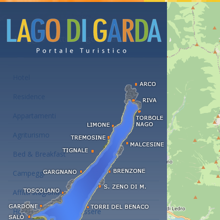
Alloggi e affitti al Lago di Garda
Hotel
Residence
Appartamenti
Agriturismo
Bed & Breakfast
Campeggi
Affitti stagionali
Hotel con centro benessere