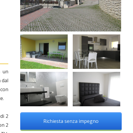
n un
 dal
 con
e.
di 2
Richiesta senza impegno
on 2