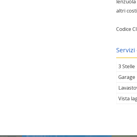
lenzuola
altri cos
Codice C
Serviz
3 Stelle
Garage
Lavastov
Vista la