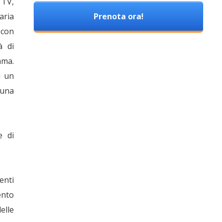
 TV,
aria
Prenota ora!
 con
à di
ama.
i un
 una
e di
enti
ento
elle