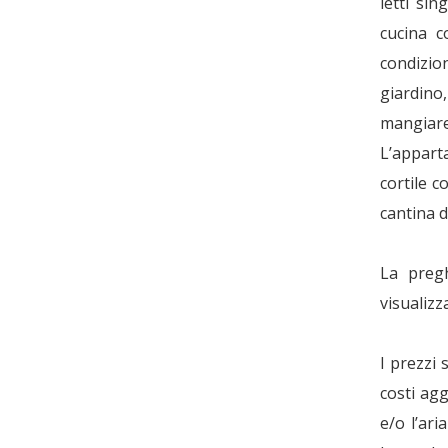
letti si
cucina c
condizio
giardino
mangiare
L’appart
cortile c
cantina d
La pregh
visualizz
I prezzi
costi agg
e/o l’ari