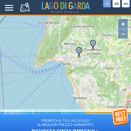
it
de
en
+
−
PRENOTA IL TUO ALLOGGIO
AL MIGLIOR PREZZO GARANTITO