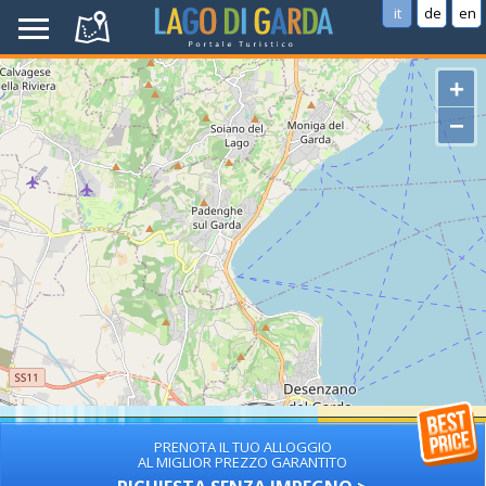
it
de
en
+
−
PRENOTA IL TUO ALLOGGIO
AL MIGLIOR PREZZO GARANTITO