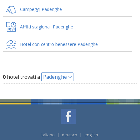
Campeggi Padenghe
Affitti stagionali Padenghe
Hotel con centro benessere Padenghe
0
hotel trovati a
Padenghe
italiano
|
deutsch
|
english