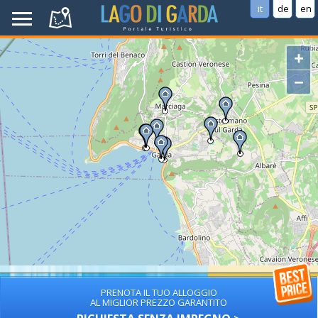
it
de
en
+
−
PRENOTA IL TUO ALLOGGIO
AL MIGLIOR PREZZO GARANTITO