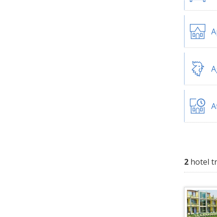
A
A
A
2
hotel t