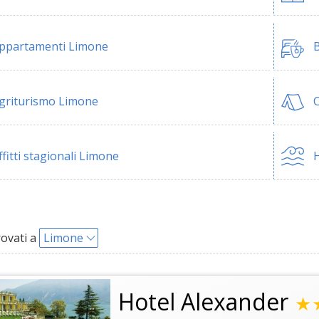
ppartamenti Limone
B
griturismo Limone
ffitti stagionali Limone
H
rovati a
Limone
Hotel Alexander
★