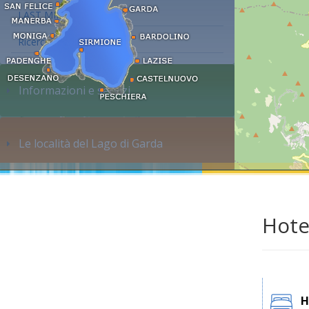
LAST MINUTE
Ricerca alloggi...
Informazioni e servizi
Le località del Lago di Garda
Hote
H