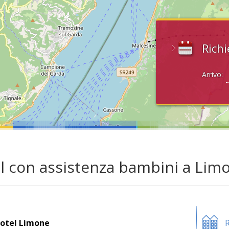
Richi
Arrivo:
l con assistenza bambini a Limo
otel Limone
R