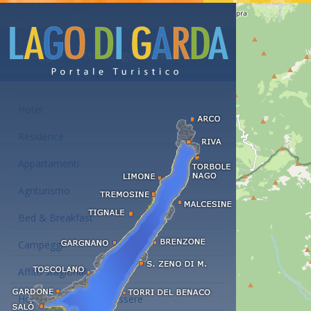
Alloggi e affitti al Lago di Garda
Hotel
Residence
Appartamenti
Agriturismo
Bed & Breakfast
Campeggi
Affitti stagionali
Hotel con centro benessere