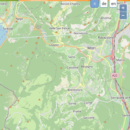
it
de
en
+
−