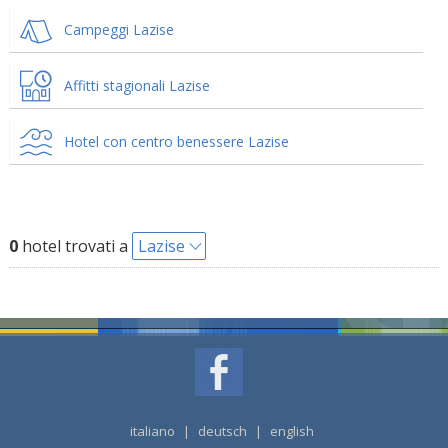
Campeggi Lazise
Affitti stagionali Lazise
Hotel con centro benessere Lazise
0
hotel trovati a
Lazise
italiano
|
deutsch
|
english