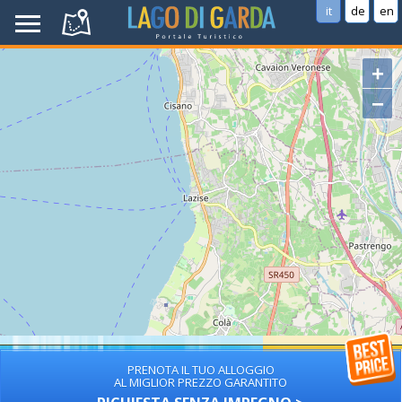
it
de
en
+
−
PRENOTA IL TUO ALLOGGIO
AL MIGLIOR PREZZO GARANTITO