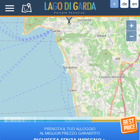
it
de
en
+
−
PRENOTA IL TUO ALLOGGIO
AL MIGLIOR PREZZO GARANTITO