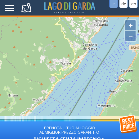
it
de
en
+
−
PRENOTA IL TUO ALLOGGIO
AL MIGLIOR PREZZO GARANTITO