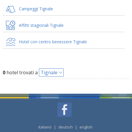
Campeggi Tignale
Affitti stagionali Tignale
Hotel con centro benessere Tignale
0
hotel trovati a
Tignale
italiano
|
deutsch
|
english