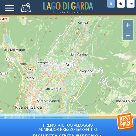
it
de
en
+
−
PRENOTA IL TUO ALLOGGIO
AL MIGLIOR PREZZO GARANTITO