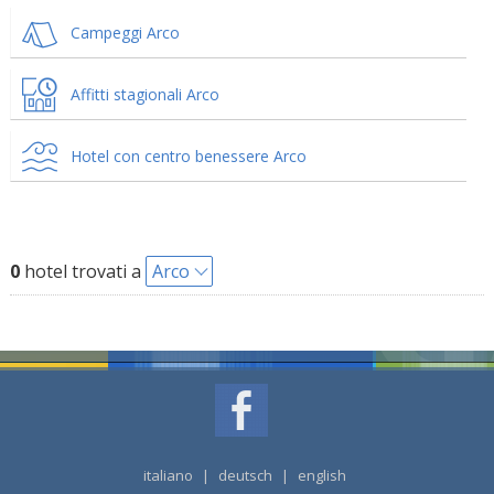
Campeggi Arco
Affitti stagionali Arco
Hotel con centro benessere Arco
0
hotel trovati a
Arco
italiano
|
deutsch
|
english