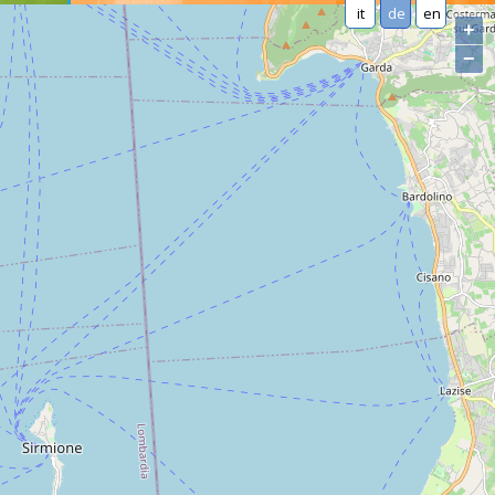
it
de
en
+
−