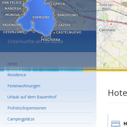
Unterkünfte am Gardasee
Hotel
Residence
Ferienwohnungen
Hote
Urlaub auf dem Bauernhof
Frühstückspensionen
Campingplätze
H