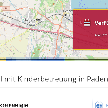
Verf
Ankunft
l mit Kinderbetreuung in Pade
otel Padenghe