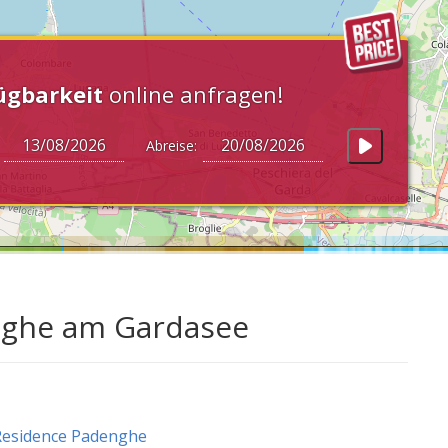
ügbarkeit
online anfragen!
:
Abreise:
nghe am Gardasee
Residence Padenghe