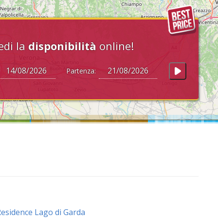
edi la
disponibilità
online!
Partenza:
esidence Lago di Garda