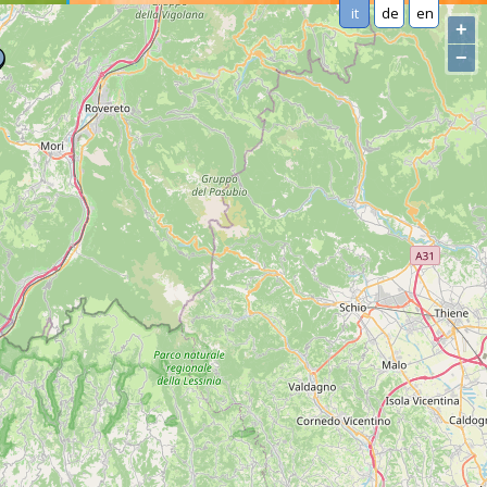
it
de
en
+
−