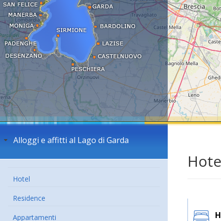
Alloggi e affitti al Lago di Garda
Hote
Hotel
Residence
H
Appartamenti