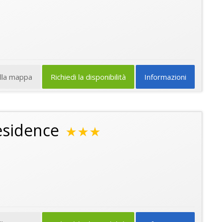
ulla mappa
Richiedi la disponibilità
Informazioni
esidence
★★★