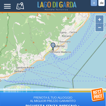
it
de
+
−
PRENOTA IL TUO ALLOGGIO
AL MIGLIOR PREZZO GARANTITO