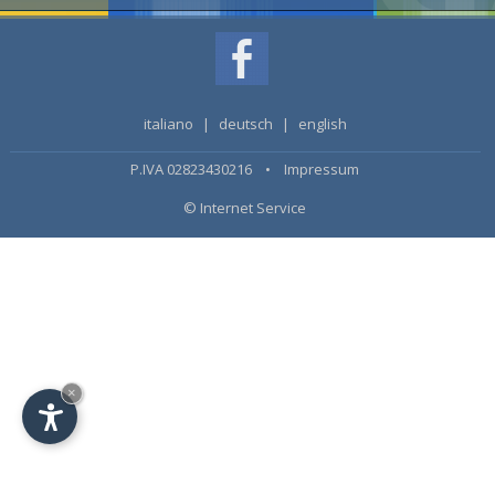
italiano
|
deutsch
|
english
P.IVA 02823430216 •
Impressum
© Internet Service
×