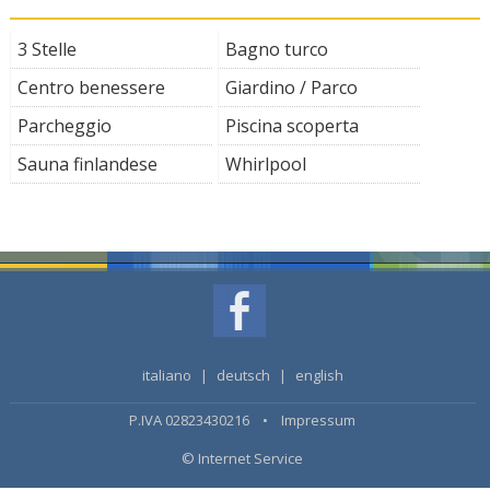
3 Stelle
Bagno turco
Centro benessere
Giardino / Parco
Parcheggio
Piscina scoperta
Sauna finlandese
Whirlpool
italiano
|
deutsch
|
english
P.IVA 02823430216 •
Impressum
© Internet Service