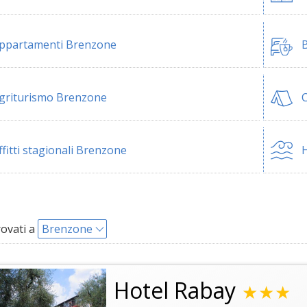
ppartamenti Brenzone
B
griturismo Brenzone
ffitti stagionali Brenzone
H
rovati a
Brenzone
Hotel Rabay
★★★