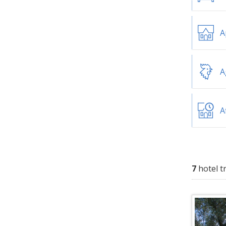
A
A
A
7
hotel t