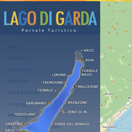
Alloggi e affitti al Lago di Garda
Hotel
Residence
Appartamenti
Agriturismo
Bed & Breakfast
Campeggi
Affitti stagionali
Hotel con centro benessere