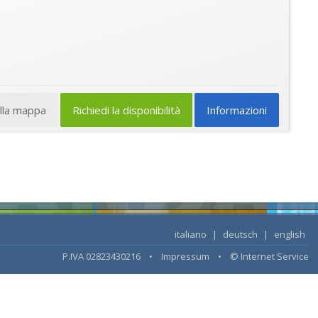
ulla mappa
Richiedi la disponibilità
Informazioni
italiano
|
deutsch
|
english
P.IVA 02823430216 •
Impressum
•
© Internet Service