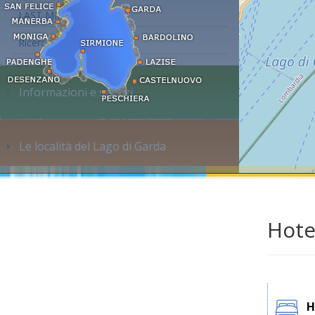
LAST MINUTE
Ricerca alloggi...
Informazioni e servizi
Le località del Lago di Garda
Hote
H