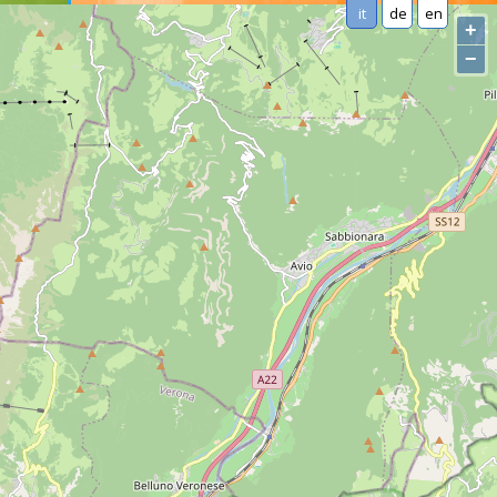
it
de
en
+
−