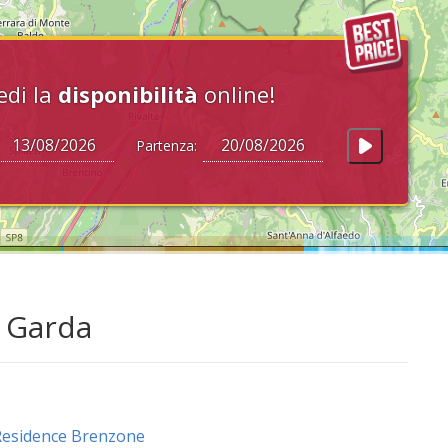
edi la
disponibilità
online!
Partenza:
i Garda
Residence Brenzone