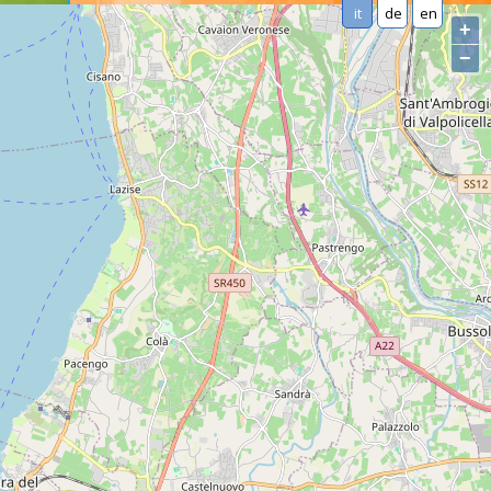
it
de
en
+
−