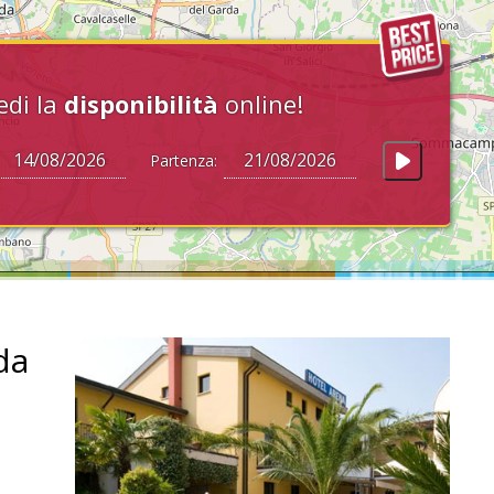
edi la
disponibilità
online!
Partenza:
da