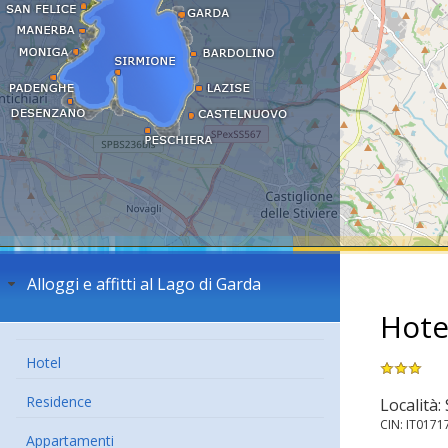
Alloggi e affitti al Lago di Garda
Hote
Hotel
Residence
Località:
CIN: IT017
Appartamenti