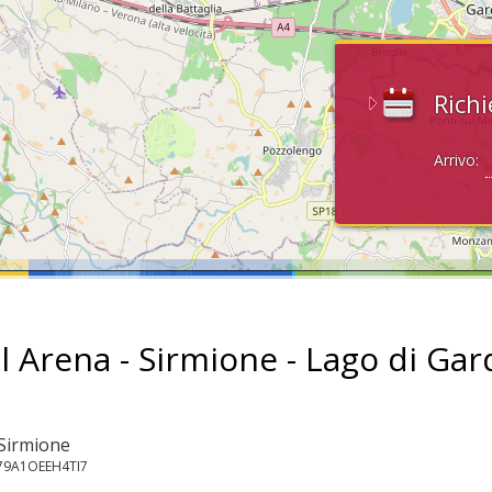
Richi
Arrivo:
l Arena - Sirmione - Lago di Gar
 Sirmione
179A1OEEH4TI7