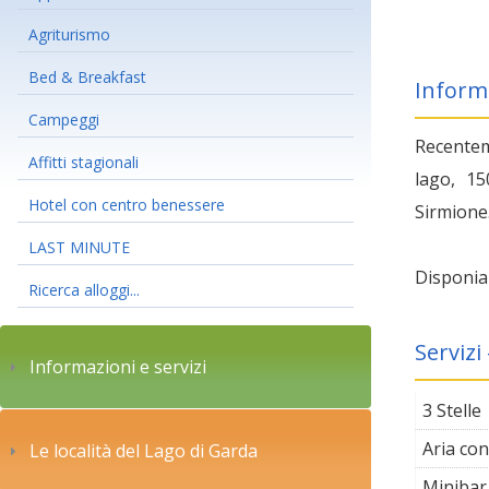
Agriturismo
Bed & Breakfast
Inform
Campeggi
Recenteme
Affitti stagionali
lago, 15
Hotel con centro benessere
Sirmione.
LAST MINUTE
Disponia
Ricerca alloggi...
Servizi
Informazioni e servizi
3 Stelle
Aria co
Le località del Lago di Garda
Minibar