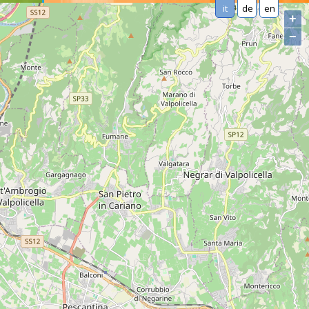
it
de
en
+
−