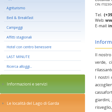
CIN: IT023
Agriturismo
Tel.
(+39
Bed & Breakfast
Web:
ww
E-mail:
i
Campeggi
Affitti stagionali
Inform
Hotel con centro benessere
Il nostr
LAST MINUTE
verde, c
Ricerca alloggi...
rilassant
I nostri
Informazioni e servizi
accoglie
cassafor
giardini,
Le località del Lago di Garda
risvegli