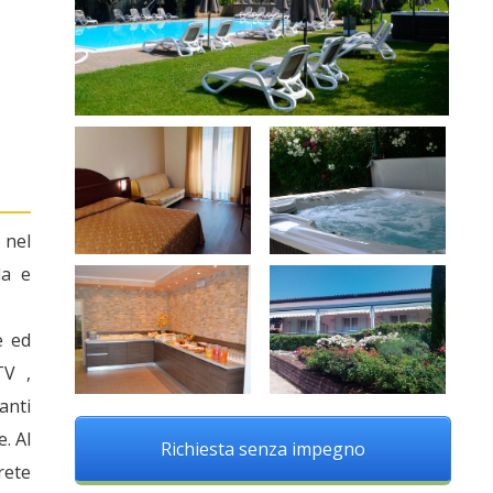
 nel
la e
e ed
TV ,
anti
. Al
Richiesta senza impegno
rete