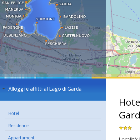
Alloggi e affitti al Lago di Garda
Hote
Gar
Hotel
Residence
Appartamenti
Località: