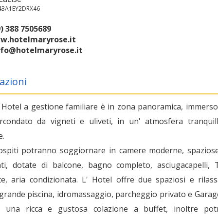
043A1EY2DRX46
) 388 7505689
w.hotelmaryrose.it
nfo@hotelmaryrose.it
azioni
o Hotel a gestione familiare è in zona panoramica, immerso
ircondato da vigneti e uliveti, in un' atmosfera tranquil
e.
 ospiti potranno soggiornare in camere moderne, spazios
nti, dotate di balcone, bagno completo, asciugacapelli, 
te, aria condizionata. L' Hotel offre due spaziosi e rilass
 grande piscina, idromassaggio, parcheggio privato e Garage
o, una ricca e gustosa colazione a buffet, inoltre pot