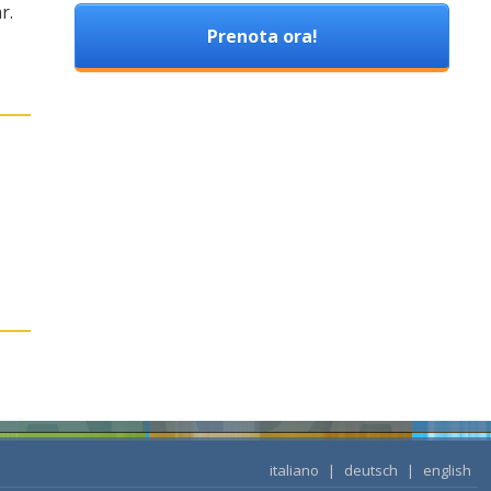
r.
Prenota ora!
italiano
|
deutsch
|
english