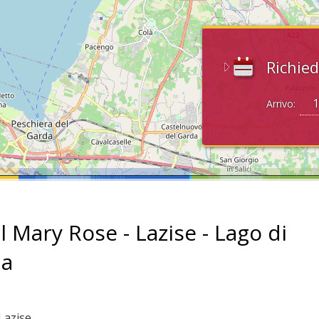
Richied
Arrivo:
l Mary Rose - Lazise - Lago di
da
 Lazise