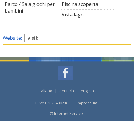
Parco / Sala giochi per
Piscina scoperta
bambini
Vista lago
Website:
visit
italiano
|
deutsch
|
english
P.IVA 02823430216 •
Impressum
© Internet Service