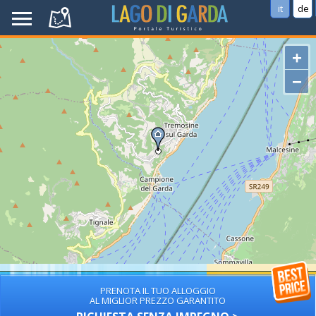
it
de
+
−
PRENOTA IL TUO ALLOGGIO
AL MIGLIOR PREZZO GARANTITO