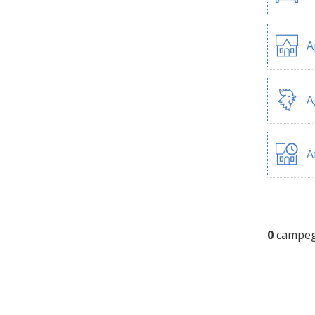
A
A
A
0
campegg