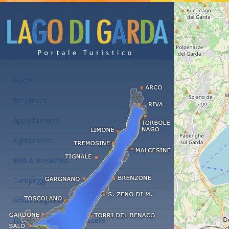
Alloggi e affitti al Lago di Garda
Hotel
Residence
Appartamenti
Agriturismo
Bed & Breakfast
Campeggi
Affitti stagionali
Hotel con centro benessere