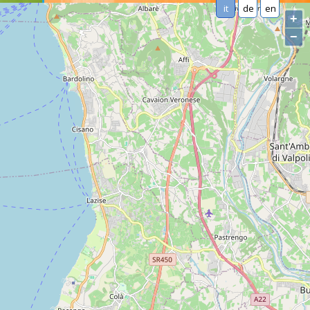
it
de
en
+
−