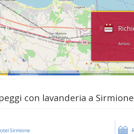
Richi
Arrivo:
eggi con lavanderia a Sirmione
otel Sirmione
R