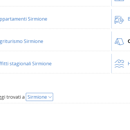
ppartamenti Sirmione
B
griturismo Sirmione
ffitti stagionali Sirmione
H
i trovati a
Sirmione