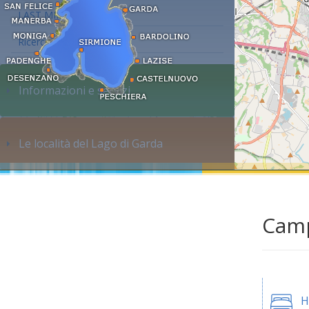
LAST MINUTE
Ricerca alloggi...
Informazioni e servizi
Le località del Lago di Garda
Camp
H