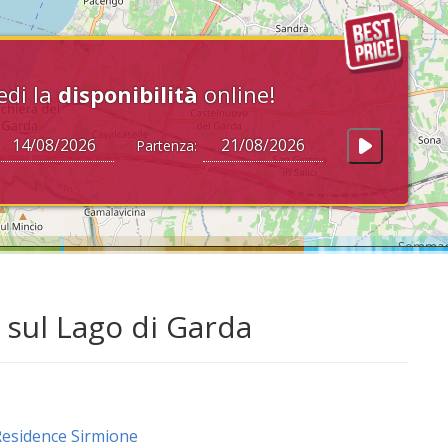
edi la
disponibilità
online!
Partenza:
 sul Lago di Garda
esidence Sirmione