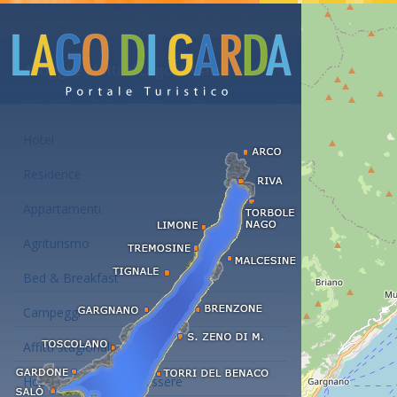
Alloggi e affitti al Lago di Garda
Hotel
Residence
Appartamenti
Agriturismo
Bed & Breakfast
Campeggi
Affitti stagionali
Hotel con centro benessere