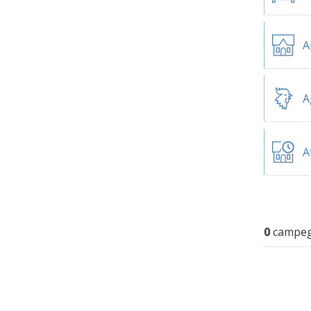
A
A
A
0
campegg