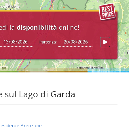
edi la
disponibilità
online!
Partenza:
 sul Lago di Garda
Residence Brenzone