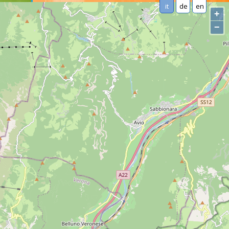
it
de
en
+
−