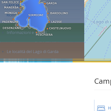
LAST MINUTE
Ricerca alloggi...
Informazioni e servizi
Le località del Lago di Garda
Camp
H