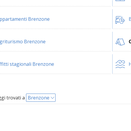
ppartamenti Brenzone
B
griturismo Brenzone
ffitti stagionali Brenzone
H
i trovati a
Brenzone