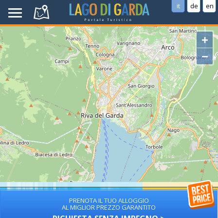
it
de
en
+
−
PRENOTA IL TUO ALLOGGIO
AL MIGLIOR PREZZO GARANTITO