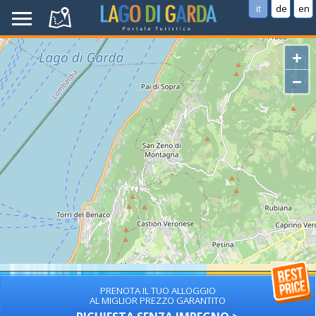
it
de
en
+
−
PRENOTA IL TUO ALLOGGIO
AL MIGLIOR PREZZO GARANTITO