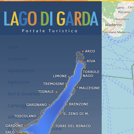
Alloggi e affitti al Lago di Garda
Hotel
Residence
Appartamenti
Agriturismo
Bed & Breakfast
Campeggi
Affitti stagionali
Hotel con centro benessere