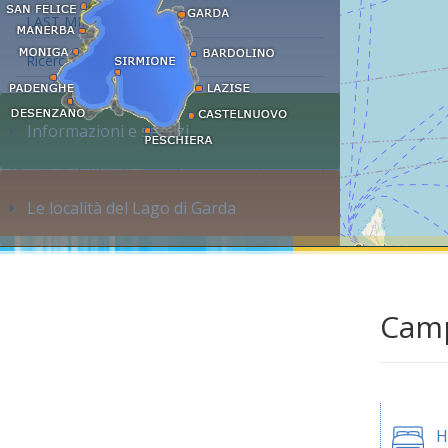
LAST MINUTE
Ricerca alloggi...
Informazioni e servizi
Le località del Lago di Garda
Camp
H