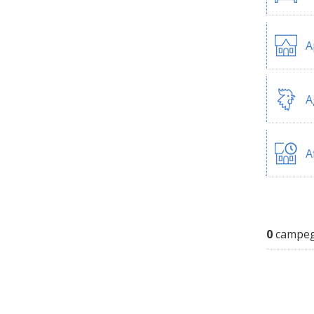
A
A
A
0
campegg