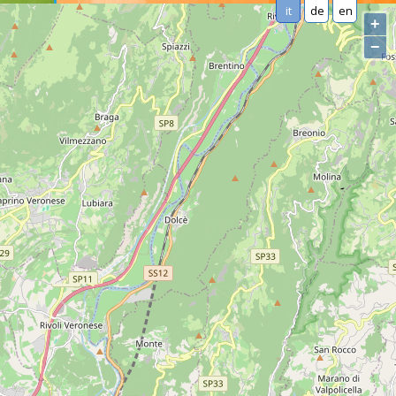
it
de
en
+
−