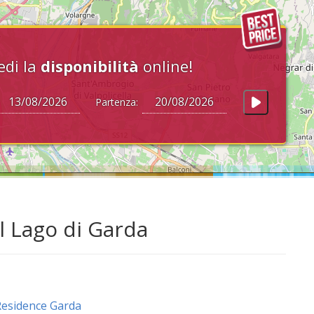
edi la
disponibilità
online!
Partenza:
l Lago di Garda
esidence Garda