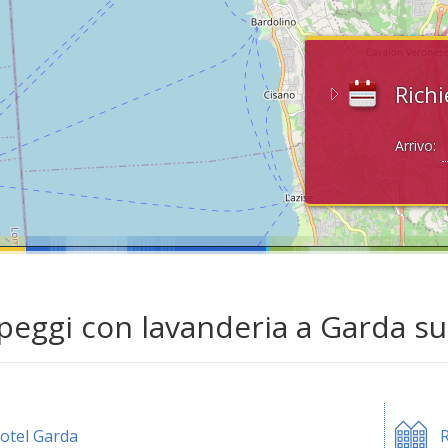
Richi
Arrivo:
eggi con lavanderia a Garda su
otel Garda
R