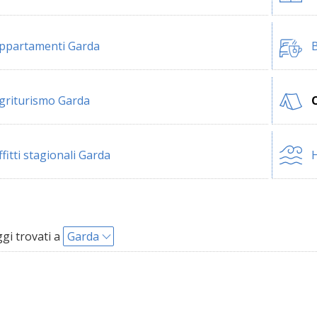
ppartamenti Garda
B
griturismo Garda
ffitti stagionali Garda
H
i trovati a
Garda