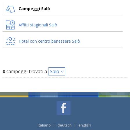
Campeggi Salò
Affitti stagionali Salò
Hotel con centro benessere Salò
0
campeggi trovati a
Salò
italiano
|
deutsch
|
english