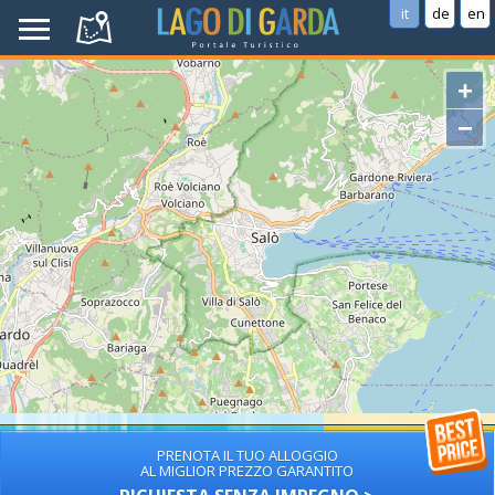
it
de
en
+
−
PRENOTA IL TUO ALLOGGIO
AL MIGLIOR PREZZO GARANTITO