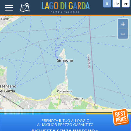
it
de
en
+
−
PRENOTA IL TUO ALLOGGIO
AL MIGLIOR PREZZO GARANTITO