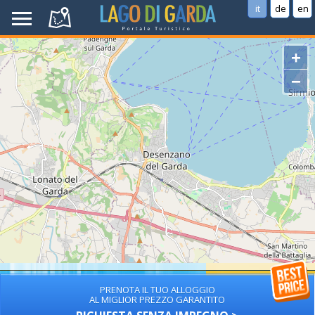
it
de
en
+
−
PRENOTA IL TUO ALLOGGIO
AL MIGLIOR PREZZO GARANTITO