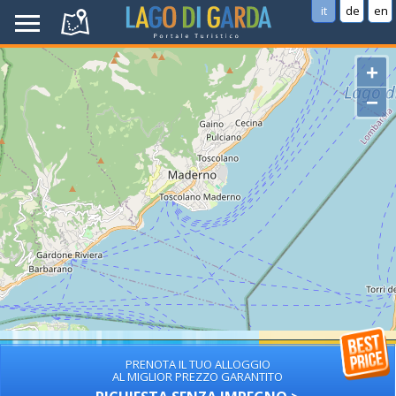
it
de
en
+
−
PRENOTA IL TUO ALLOGGIO
AL MIGLIOR PREZZO GARANTITO