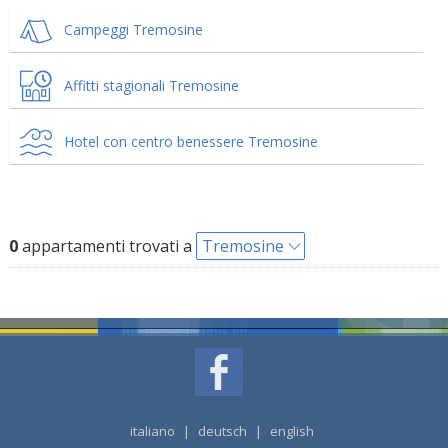
Campeggi Tremosine
Affitti stagionali Tremosine
Hotel con centro benessere Tremosine
0
appartamenti trovati a
Tremosine
italiano
|
deutsch
|
english