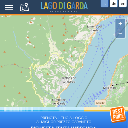
it
de
en
+
−
PRENOTA IL TUO ALLOGGIO
AL MIGLIOR PREZZO GARANTITO