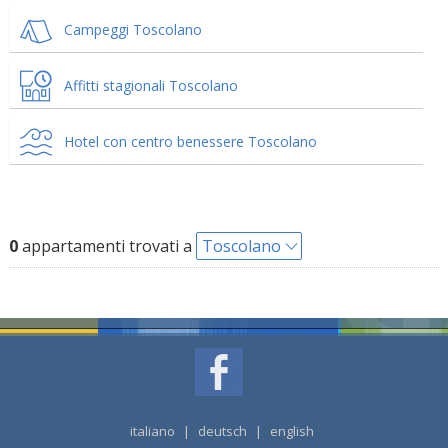
Campeggi Toscolano
Affitti stagionali Toscolano
Hotel con centro benessere Toscolano
0
appartamenti trovati a
Toscolano
italiano
|
deutsch
|
english