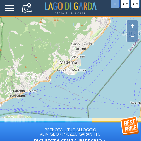
it
de
en
+
−
PRENOTA IL TUO ALLOGGIO
AL MIGLIOR PREZZO GARANTITO