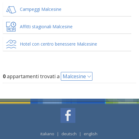
Campeggi Malcesine
Affitti stagionali Malcesine
Hotel con centro benessere Malcesine
0
appartamenti trovati a
Malcesine
italiano
|
deutsch
|
english