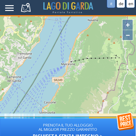
it
de
en
+
−
PRENOTA IL TUO ALLOGGIO
AL MIGLIOR PREZZO GARANTITO