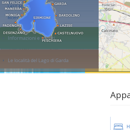
LAST MINUTE
Ricerca alloggi...
Informazioni e servizi
Le località del Lago di Garda
Appa
H