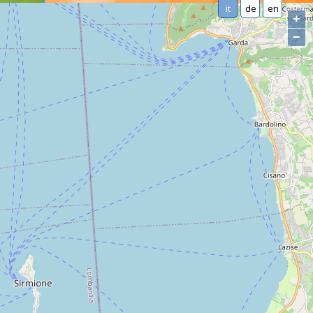
it
de
en
+
−