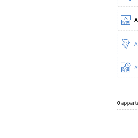
A
A
A
0
apparta