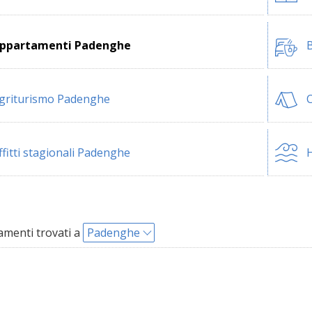
ppartamenti Padenghe
B
griturismo Padenghe
ffitti stagionali Padenghe
H
menti trovati a
Padenghe