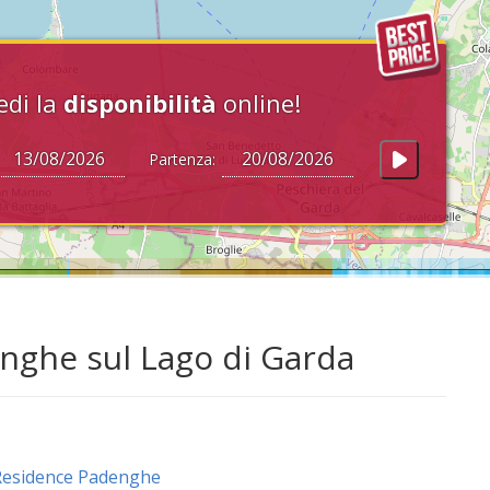
edi la
disponibilità
online!
Partenza:
nghe sul Lago di Garda
Residence Padenghe