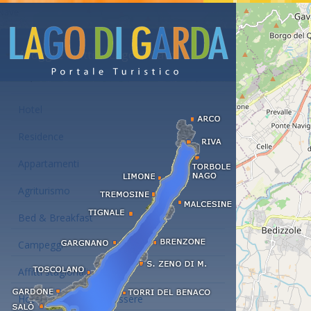
Alloggi e affitti al Lago di Garda
Hotel
Residence
Appartamenti
Agriturismo
Bed & Breakfast
Campeggi
Affitti stagionali
Hotel con centro benessere