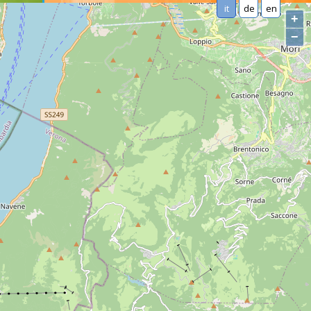
it
de
en
+
−