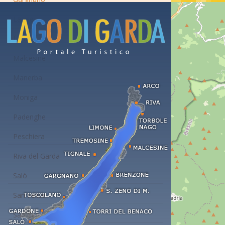
Lazise
Limone
Malcesine
Manerba
Moniga
Padenghe
Peschiera
Riva del Garda
Salò
San Felice
San Zeno di Montagna