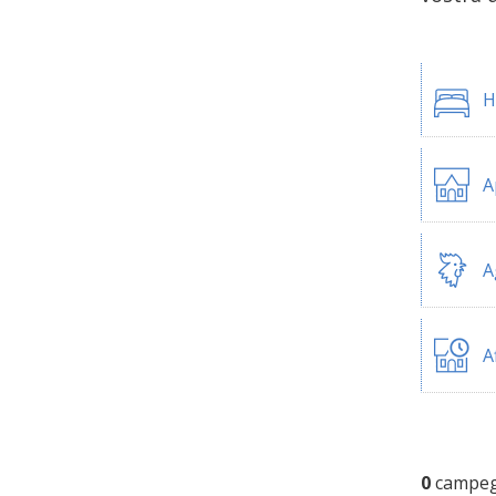
H
A
A
A
0
campegg