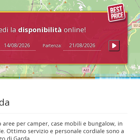
edi la
disponibilità
online!
Partenza:
rda
o aree per camper, case mobili e bungalow, in
e. Ottimo servizio e personale cordiale sono a
go di Garda.