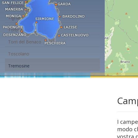
Sirmione
Tignale
Torbole - Nago
Torri del Benaco
Toscolano
Tremosine
Camp
I campe
modo ch
vostra 