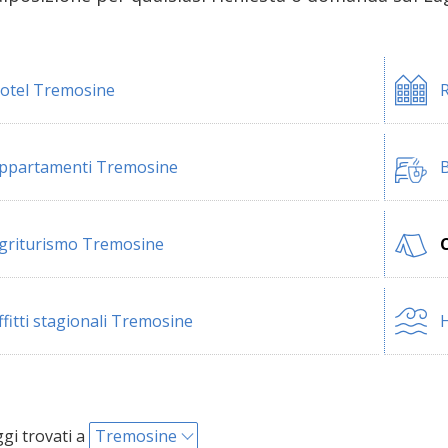
otel Tremosine
R
ppartamenti Tremosine
B
griturismo Tremosine
ffitti stagionali Tremosine
H
i trovati a
Tremosine