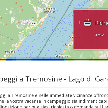
Richi
Arrivo:
eggi a Tremosine - Lago di Ga
ggi a Tremosine e nelle immediate vicinanze offron
e la vostra vacanza in campeggio sia indimenticabil
diposizione per qualsiasi richiesta o domanda sul La