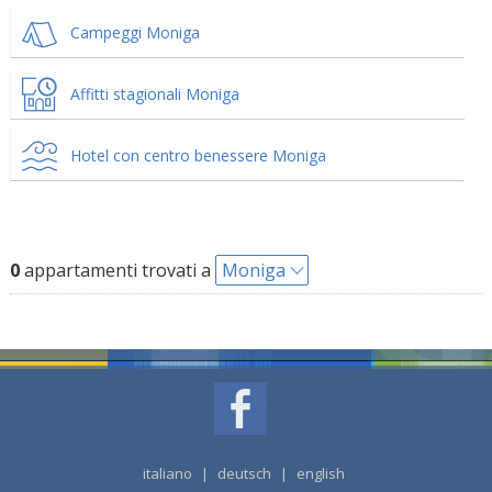
Campeggi Moniga
Affitti stagionali Moniga
Hotel con centro benessere Moniga
0
appartamenti trovati a
Moniga
italiano
|
deutsch
|
english