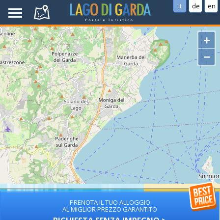
it
de
en
+
−
PRENOTA IL TUO ALLOGGIO
AL MIGLIOR PREZZO GARANTITO