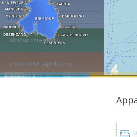
LAST MINUTE
Ricerca alloggi...
Informazioni e servizi
Le località del Lago di Garda
Appa
H