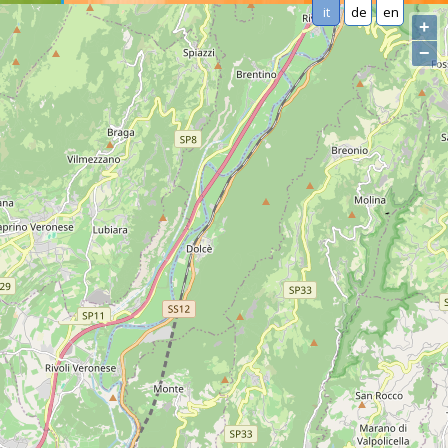
it
de
en
+
−