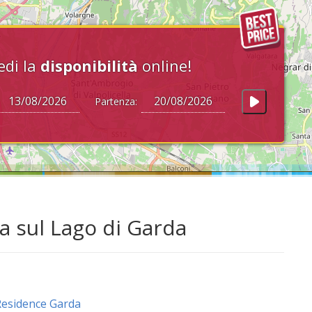
edi la
disponibilità
online!
Partenza:
a sul Lago di Garda
esidence Garda