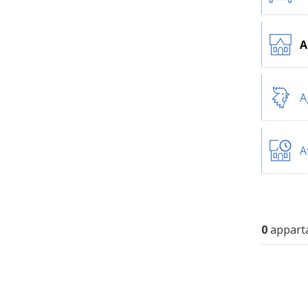
A
A
A
0
apparta