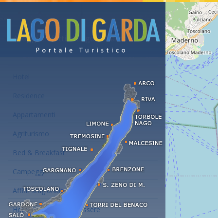
Alloggi e affitti al Lago di Garda
Hotel
Residence
Appartamenti
Agriturismo
Bed & Breakfast
Campeggi
Affitti stagionali
Hotel con centro benessere