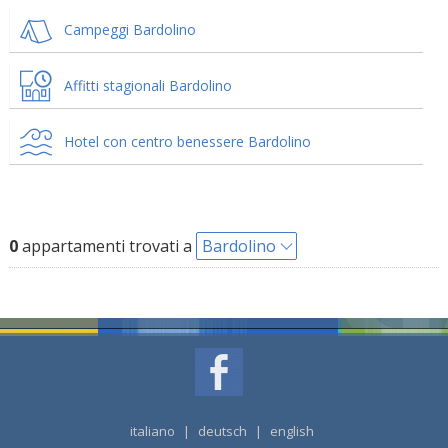
Campeggi Bardolino
Affitti stagionali Bardolino
Hotel con centro benessere Bardolino
0
appartamenti trovati a
Bardolino
italiano
|
deutsch
|
english