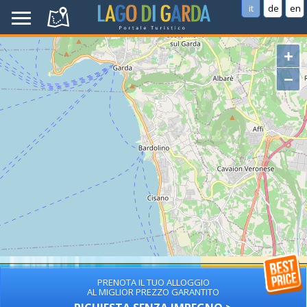
it
de
en
+
−
PRENOTA IL TUO ALLOGGIO
AL MIGLIOR PREZZO GARANTITO