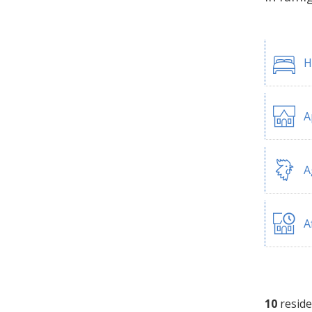
H
A
A
A
10
reside