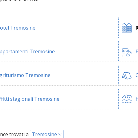
otel Tremosine
ppartamenti Tremosine
B
griturismo Tremosine
ffitti stagionali Tremosine
H
nce trovati a
Tremosine