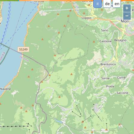
it
de
en
+
−