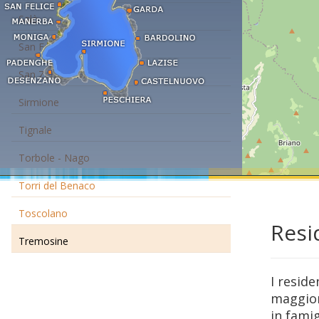
Salò
San Felice
San Zeno di Montagna
Sirmione
Tignale
Torbole - Nago
Torri del Benaco
Toscolano
Resi
Tremosine
I resid
maggior
in famig