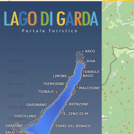
Desenzano
Garda
Gardone
Gargnano
Lazise
Limone
Malcesine
Manerba
Moniga
Padenghe
Peschiera
Riva del Garda