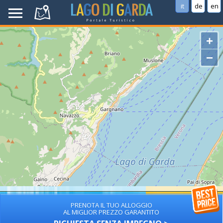
it
de
en
+
−
PRENOTA IL TUO ALLOGGIO
AL MIGLIOR PREZZO GARANTITO